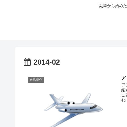
副業から始めた
2014-02
ア
自己紹介
ア
紹
こ
む